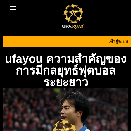
ติดต่อเรา
นโยบายความเป็นส่วนตัว
เข้าสู่ระบบ
ufayou ความสำคัญของ
การมีกลยุทธ์ฟุตบอล
ระยะยาว