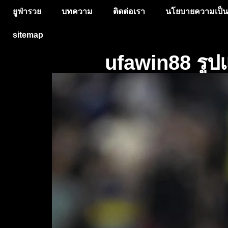
ยูฟ่ารวย
บทความ
ติดต่อเรา
นโยบายความเป็นส
sitemap
ufawin88 รูป