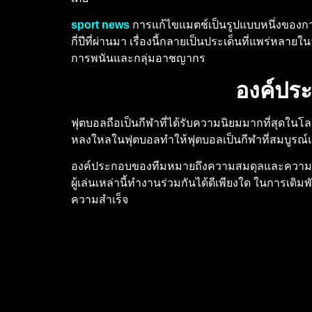
sport news
การแก้ไขแมตช์เป็นรูปแบบหนึ่งของการ
กี่ปีที่ผ่านมา เรื่องนี้กลายเป็นประเด็นที่แพร่หลา
การพนันและกลุ่มอาชญากร
องค์ประ
ฟุตบอลถือเป็นกีฬาที่ได้รับความนิยมมากที่สุด
หลงใหลในฟุตบอลทำให้ฟุตบอลเป็นกีฬาที่สมบูรณ์
องค์ประกอบของทีมหมายถึงความสมดุลและความแข็ง
ผู้เล่นเหล่านี้ทำงานร่วมกันได้ดีเพียงใด ในการ
ความสำเร็จ