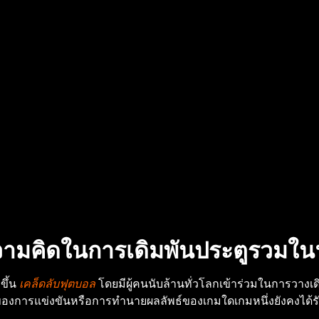
ามคิดในการเดิมพันประตูรวมใน
ขึ้น
เคล็ดลับฟุตบอล
โดยมีผู้คนนับล้านทั่วโลกเข้าร่วมในการวางเดิ
ของการแข่งขันหรือการทำนายผลลัพธ์ของเกมใดเกมหนึ่งยังคงได้รับค