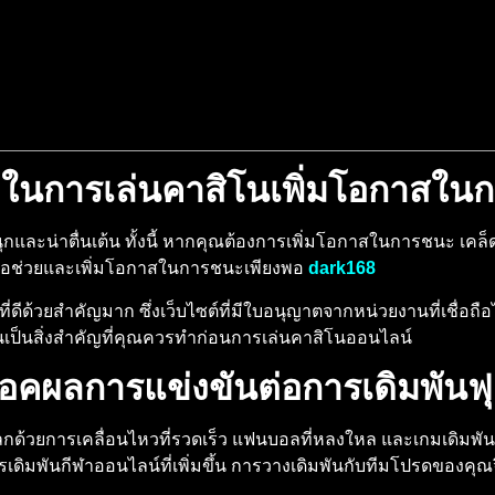
คในการเล่นคาสิโนเพิ่มโอกาสใน
นุกและน่าตื่นเต้น ทั้งนี้ หากคุณต้องการเพิ่มโอกาสในการชนะ เ
 เพื่อช่วยและเพิ่มโอกาสในการชนะเพียงพอ
dark168
งที่ดีด้วยสำคัญมาก ซึ่งเว็บไซต์ที่มีใบอนุญาตจากหน่วยงานที่เชื่
นเป็นสิ่งสำคัญที่คุณควรทำก่อนการเล่นคาสิโนออนไลน์
็อคผลการแข่งขันต่อการเดิมพันฟ
กด้วยการเคลื่อนไหวที่รวดเร็ว แฟนบอลที่หลงใหล และเกมเดิมพันสูง
ดิมพันกีฬาออนไลน์ที่เพิ่มขึ้น การวางเดิมพันกับทีมโปรดของคุณจึง