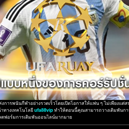
ารพนันกีฬาอย่างรวดเร็วโดยเปิดโอกาสให้แฟน ๆ ไม่เพียงแต่สนุกไ
หน้าทางเทคโนโลยี
ufa88vip
ทำให้ตอนนี้คุณสามารถวางเดิมพันกา
แพลตฟอร์มการเดิมพันออนไลน์มากมาย