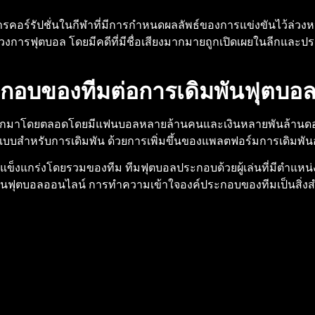
คอร์รัปชั่นในกีฬาที่มีการกำหนดผลลัพธ์ของการแข่งขันไว้ล่วงหน้
ยในวงการฟุตบอล โดยมีคดีที่มีชื่อเสียงมากมายถูกเปิดเผยในลีกและประ
กอบของทีมต่อการเดิมพันฟุตบอ
ในโลกมาโดยตลอดโดยมีแฟนบอลหลายล้านคนและเงินหลายพันล้านดอล
แบบสำหรับการเดิมพัน ด้วยการเพิ่มขึ้นของแพลตฟอร์มการเดิมพั
แกร่งโดยรวมของทีม ทีมฟุตบอลประกอบด้วยผู้เล่นที่มีตำแหน่ง
เดิมพันฟุตบอลออนไลน์ การทำความเข้าใจองค์ประกอบของทีมเป็นสิ่