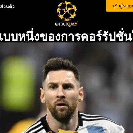
เข้าสู่ระบ
่วนตัว
แบบหนึ่งของการคอร์รัปชั่