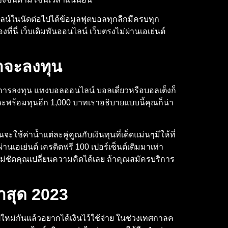
น์ในนัดต่อไปได้ข้อมูลฟุตบอลทุกลีกมีครบทุก
นี่ เว็บเดิมพันออนไลน์ เว็บตรงไม่ผ่านเอเย่นต์
้าจะลงทุน
ของการลงทุน แทงบอลออนไลน์ บอลเดี่ยวหรือบอลเต็งก็
ะพร้อมทุนอีก
1,000
บาทเราอธิบายแบบนี้คุณก็น่า
้ค่าน้ำแต่ละคู่คูณกับเงินทุนที่เด็ดแม่นๆมีให้ที่
่านเอเย่นต์ เครดิตฟรี
100
เปอร์เซ็นต์เติมมาเท่า
ไม่ชัดคุณเปลี่ยนความคิดได้เลย ถ้าคุณสมัครบริการ
าสุด 2023
บปีใหม่กันแล้วอยากได้เงินไว้ใช้จ่าย ในช่วงเทศกาลค