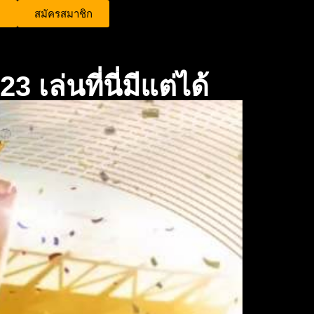
บ
สมัครสมาชิก
เล่นที่นี่มีแต่ได้