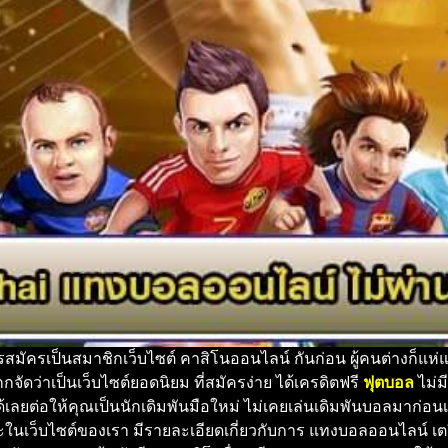
รสมัครเป็นสมาชิกเว็บไซต์ คาสิโนออนไลน์ กันก่อน ผู้คนต่างก็แห
กจัดว่าเป็นเว็บไซต์ยอดนิยม ที่สมัครง่าย ได้เครดิตฟรี
ฟุตบอล
ไม่ม
ด้เลยต่อให้คุณเป็นนักเดิมพันมือใหม่ ไม่เคยเล่นเดิมพันบอลมาก่
ะในเว็บไซต์ของเรา มีรายละเอียดเกี่ยวกับการ แทงบอลออนไลน์ เตรี