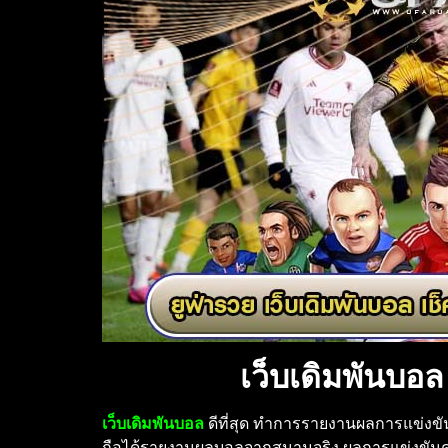
เว็บเดิมพันบอ
เว็บเดิมพันบอล
ดีที่สุด ทำการรายงานผลการแข่งข
ถือได้รายงานผลบอลจากสนามจริง ผลการแข่งขันครบ