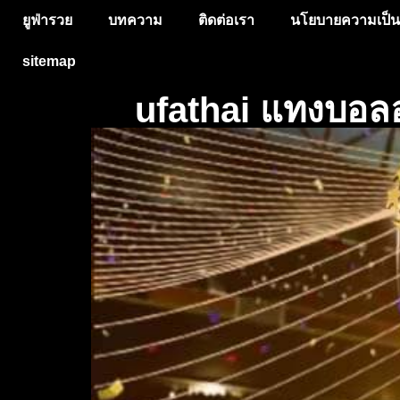
ยูฟ่ารวย
บทความ
ติดต่อเรา
นโยบายความเป็นส
sitemap
ufathai แทงบอลออน