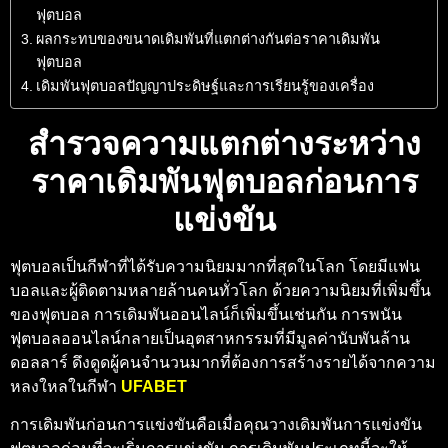
ฟุตบอล
ผลกระทบของขนาดเดิมพันที่แตกต่างกันต่อราคาเดิมพัน
ฟุตบอล
เดิมพันฟุตบอลปัญญาประดิษฐ์และการเรียนรู้ของเครื่อง
สำรวจความแตกต่างระหว่าง
ราคาเดิมพันฟุตบอลก่อนการ
แข่งขัน
ฟุตบอลเป็นกีฬาที่ได้รับความนิยมมากที่สุดในโลก โดยมีแฟน
บอลและผู้ติดตามหลายล้านคนทั่วโลก ด้วยความนิยมที่เพิ่มขึ้น
ของฟุตบอล การเดิมพันออนไลน์ก็เพิ่มขึ้นเช่นกัน การพนัน
ฟุตบอลออนไลน์กลายเป็นอุตสาหกรรมที่มีมูลค่านับพันล้าน
ดอลลาร์ ดึงดูดผู้คนจำนวนมากที่ต้องการสร้างรายได้จากความ
หลงใหลในกีฬา
UFABET
การเดิมพันก่อนการแข่งขันคือเมื่อคุณวางเดิมพันการแข่งขัน