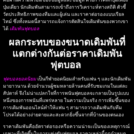
ปุ่มเดียว นักเดิมพันสามารถเข้าถึงการวิเคราะห์ทางสถิติ ตัวชี้
วัดประสิทธิภาพของทีมและผู้เล่น และราคาต่อรองแบบเรียล
ไทม์ ซึ่งทั้งหมดนี้สามารถแจ้งการตัดสินใจเดิมพันของพวกเขา
ได้
เดิมพันฟุตบอล
ผลกระทบของขนาดเดิมพันที่
แตกต่างกันต่อราคาเดิมพัน
ฟุตบอล
ฟุตบอลยอดนิยม
เป็นกีฬายอดนิยมสำหรับแฟน ๆ และนักเดิมพัน
มายาวนาน ด้วยจำนวนผู้ชมหลายล้านคนที่รับชมเกมในแต่ละ
สัปดาห์ จึงไม่น่าแปลกใจที่การพนันฟุตบอลจะกลายเป็นรูปแบบ
หนึ่งของการพนันที่แพร่หลาย ในความเป็นจริง การเพิ่มขึ้นของ
การเดิมพันออนไลน์ทำให้แฟน ๆ สามารถวางเดิมพันกับทีม
โปรดได้อย่างง่ายดายและสะดวกยิ่งขึ้นจากที่บ้านของตนเอง
ราคาเดิมพันคืออัตราต่อรองหรือความน่าจะเป็นของเหตุการณ์
เฉพาะที่เกิดขึ้นในการแข่งขันฟุตบอล ราคาเหล่านี้ถูกกำหนด