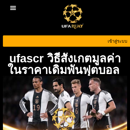
ติดต่อเรา
นโยบายความเป็นส่วนตัว
เข้าสู่ระบบ
ufascr วิธีสังเกตมูลค่า
ในราคาเดิมพันฟุตบอล