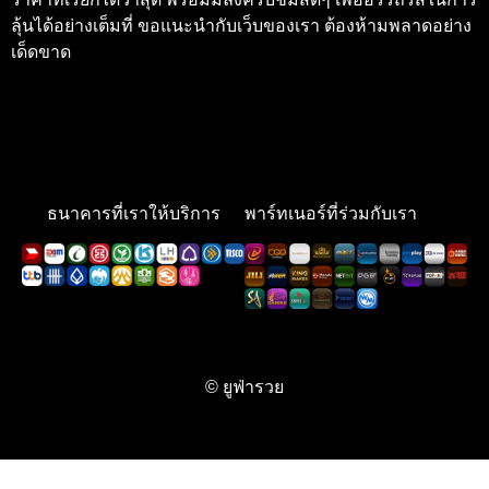
ลุ้นได้อย่างเต็มที่ ขอแนะนำกับเว็บของเรา ต้องห้ามพลาดอย่าง
เด็ดขาด
ธนาคารที่เราให้บริการ
พาร์ทเนอร์ที่ร่วมกับเรา
© ยูฟ่ารวย