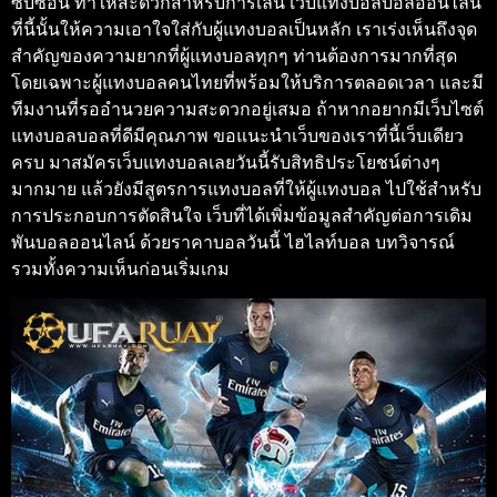
ซับซ้อน ทำให้สะดวกสำหรับการเล่น เว็บแทงบอลบอลออนไลน์
ที่นี้นั้นให้ความเอาใจใส่กับผู้แทงบอลเป็นหลัก เราเร่งเห็นถึงจุด
สำคัญของความยากที่ผู้แทงบอลทุกๆ ท่านต้องการมากที่สุด
โดยเฉพาะผู้แทงบอลคนไทยที่พร้อมให้บริการตลอดเวลา และมี
ทีมงานที่รออำนวยความสะดวกอยู่เสมอ ถ้าหากอยากมีเว็บไซต์
แทงบอลบอลที่ดีมีคุณภาพ ขอแนะนำเว็บของเราที่นี้เว็บเดียว
ครบ มาสมัครเว็บแทงบอลเลยวันนี้รับสิทธิประโยชน์ต่างๆ
มากมาย แล้วยังมีสูตรการแทงบอลที่ให้ผู้แทงบอล ไปใช้สำหรับ
การประกอบการตัดสินใจ เว็บที่ได้เพิ่มข้อมูลสำคัญต่อการเดิม
พันบอลออนไลน์ ด้วยราคาบอลวันนี้ ไฮไลท์บอล บทวิจารณ์
รวมทั้งความเห็นก่อนเริ่มเกม