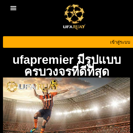
ติดต่อเรา
นโยบายความเป็นส่วนตัว
เข้าสู่ระบบ
ufapremier มีรูปแบบ
ครบวงจรที่ดีที่สุด