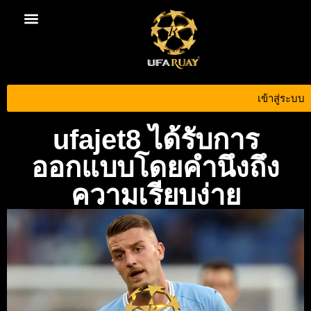
ติดต่อเรา
นโยบายความเป็นส่วนตัว
เข้าสู่ระบบ
ufajet8 ได้รับการ
ออกแบบโดยคำนึงถึง
ความเรียบง่าย