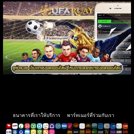
ธนาคารที่เราให้บริการ
พาร์ทเนอร์ที่ร่วมกับเรา