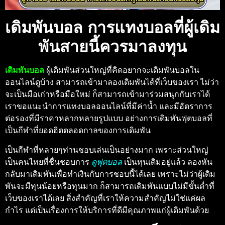
เดิมพันบอล การแทงบอลที่ผู้เดิม
พันสายนี้ควรมาลงทุน
เดิมพันบอล
ผู้เดิมพันส่วนใหญ่ที่คิดอยากจะเดิมพันบอลใน
ออนไลน์ดูบ้าง สามารถเข้ามาลองเดิมพันได้ที่เว็บของเรา ไม่ว่า
จะเป็นมือเก่าหรือมือใหม่ ก็สามารถเข้ามาร่วมสนุกกับเราได้
เราขอแนะนำการแทงบอลออนไลน์ที่มีค่าน้ำ และมีอัตราการ
ต่อรองที่มีราคาหลากหลายรูปแบบ อย่างการเดิมพันฟุตบอลที่
เป็นกีฬาที่ยอดฮิตตลอดกาลของการเดิมพัน
เป็นกีฬาที่หลายๆท่านชอบเล่นเป็นอย่างมาก เพราะส่วนใหญ่
เป็นคนไทยที่ชื่นชอบการ
ดูฟุตบอล
เป็นทุนเดิมอยู่แล้ว ลองหัน
กลับมาเดิมพันเพื่อทำเงินกับการชอบนี้ได้เลย เพราะไม่ว่าผู้เดิม
พันจะมีทุนน้อยหรือทุนมาก ก็สามารถเดิมพันแบบไม่มีขั้นต่ำที่
เว็บของเราได้เลย สิ่งสำคัญที่เราให้ความสำคัญไม่ใช่แค่ผล
กำไร แต่เป็นเรื่องการให้บริการที่ดีมีคุณภาพแก่ผู้เดิมพันด้วย