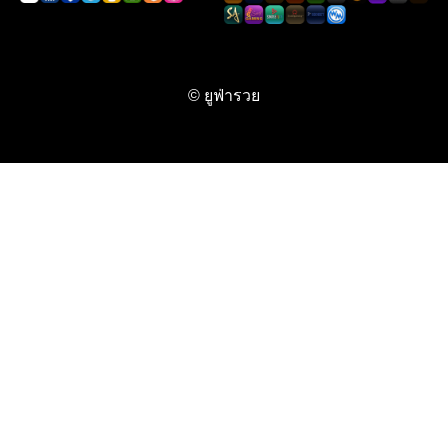
© ยูฟ่ารวย