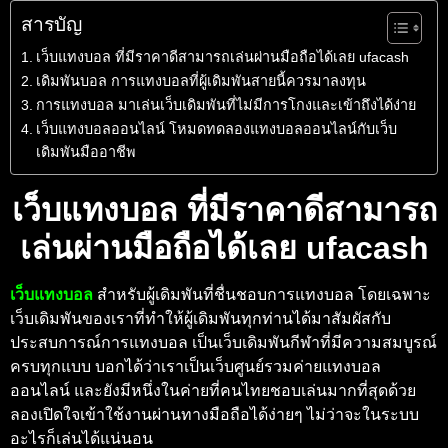
สารบัญ
เว็บแทงบอล ที่มีราคาดีสามารถเล่นผ่านมือถือได้เลย ufacash
เดิมพันบอล การแทงบอลที่ผู้เดิมพันสายนี้ควรมาลงทุน
การแทงบอล มาเล่นเว็บเดิมพันที่ไม่มีการโกงและเข้าถึงได้ง่าย
เว็บแทงบอลออนไลน์ โหมดทดลองแทงบอลออนไลน์กับเว็บ
เดิมพันมืออาชีพ
เว็บแทงบอล ที่มีราคาดีสามารถ
เล่นผ่านมือถือได้เลย
ufacash
เว็บแทงบอล
สำหรับผู้เดิมพันที่ชื่นชอบการแทงบอล โดยเฉพาะ
เว็บเดิมพันของเราที่ทำให้ผู้เดิมพันทุกท่านได้มาสัมผัสกับ
ประสบการณ์การแทงบอล เป็นเว็บเดิมพันกีฬาที่มีความสมบูรณ์
ครบทุกแบบ บอกได้ว่าเราเป็นเว็บศูนย์รวมค่ายแทงบอล
ออนไลน์ และยังมีหนึ่งในค่ายที่คนไทยชอบเล่นมากที่สุดด้วย
ลองเปิดใจเข้าใช้งานผ่านทางมือถือได้ง่ายๆ ไม่ว่าจะในระบบ
อะไรก็เล่นได้แน่นอน