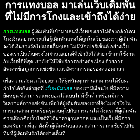
การแทงบอล มาเล่นเว็บเดิมพัน
ที่ไม่มีการโกงและเข้าถึงได้ง่าย
การแทงบอล
ผู้เดิมพันที่เข้ามาเล่นที่เว็บของเราไม่ต้องกลัวโดน
โกงเงินเลย เพราะเมื่อผู้เดิมพันแทงได้ถูกในเว็บของเรา ผู้เดิมพัน
จะได้เงินรางวัลไปแบบเต็มๆเลย ไม่มีหักเปอร์เซ็นต์ อย่างเว็บ
ของเราเป็นเว็บตรงไม่ผ่านเอเย่นต์ที่เข้าถึงได้ง่าย เข้ามาใช้งาน
กับเว็บที่ดีที่สุด เราเปิดให้ใช้บริการอย่างต่อเนื่อง ด้วยการ
อัพเดทข้อมูลการแข่งขัน และอัตราการต่อรองตลอดเวลา
เพื่อความสะดวกไม่ยุ่งยากให้ผู้พนันทุกท่านสามารถได้รับผล
กำไรได้จริงล่าสุดที่
เว็บพนันบอล
ของเรามีเงื่อนไขที่มีความ
ยืดหยุ่น ที่สามารถแทงบอลได้แบบไม่มีขั้นต่ำ พร้อมมีการ
วิเคราะห์การแข่งขัน เพื่อให้ผู้เดิมพันของเราที่ยังไม่เข้าใจใน
การเล่นสามารถเรียนรู้ควบคู่ไปกับการเล่นได้ สิ่งแรกที่ผู้เดิมพัน
ควรเลือกคือเว็บไซต์ที่ได้มาตรฐานสากล และเป็นเว็บที่มีการ
ยอมรับมากที่สุด ดังนั้นผู้เดิมพันบอลและสามารถมาเชียร์ไปกับ
ทีมที่ผู้เดิมพันรักได้อย่างเต็มที่