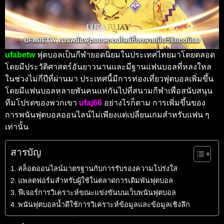
ufabetw
ฟุตบอลเป็นกีฬายอดนิยมในประเทศไทยมาโดยตลอด
โดยมีประวัติศาสตร์อันยาวนานและมีฐานแฟนบอลที่หลงใหล
ในช่วงไม่กี่ปีที่ผ่านมา ประเทศนี้มีการท่องเที่ยวฟุตบอลเพิ่มขึ้น
โดยมีแฟนบอลหลายพันคนแห่กันไปที่สนามกีฬาเพื่อสนับสนุน
ทีมโปรดของพวกเขา
ufaj66
อย่างไรก็ตาม การเพิ่มขึ้นของ
การพนันฟุตบอลออนไลน์ไม่เพียงแต่เปลี่ยนเกมสำหรับแฟน ๆ
เท่านั้น
สารบัญ
สล็อตออนไลน์มาตรฐานกับการรับรองความโปร่งใส
แพลตฟอร์มสำหรับผู้ใช้ในตลาดการเดิมพันฟุตบอล
ฟีเจอร์การวิเคราะห์ขณะแข่งขันบนเว็บพนันฟุตบอล
พนันฟุตบอลน้ำดีใช้การวิเคราะห์ข้อมูลและข้อมูลเชิงลึก