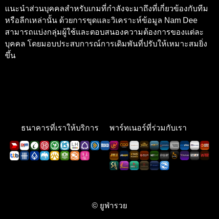
แนะนำส่วนบุคคลสำหรับเกมที่กำลังจะมาถึงที่เกี่ยวข้องกับทีม
หรือลีกเหล่านั้น ด้วยการขุดและวิเคราะห์ข้อมูล Nam Dee
สามารถแบ่งกลุ่มผู้ใช้และตอบสนองความต้องการของแต่ละ
บุคคล โดยมอบประสบการณ์การเดิมพันที่ปรับให้เหมาะสมยิ่ง
ขึ้น
ธนาคารที่เราให้บริการ
พาร์ทเนอร์ที่ร่วมกับเรา
© ยูฟ่ารวย