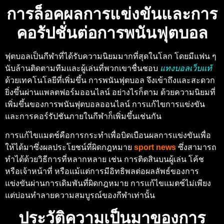
การล็อคผลการแข่งขันและการ
คอรัปชั่นต่อการพนันฟุตบอล
ฟุตบอลเป็นกีฬาที่ได้รับความนิยมมากที่สุดในโลก โดยมีแฟน ๆ
นับล้านติดตามทีมและผู้เล่นที่พวกเขาชื่นชอบ
แทงบอลเว็บแท้
ด้วยเทคโนโลยีที่เพิ่มขึ้น การพนันฟุตบอล จึงเข้าถึงและสะดวก
ยิ่งขึ้นผ่านแพลตฟอร์มออนไลน์ อย่างไรก็ตาม ด้วยความนิยมที่
เพิ่มขึ้นของการพนันฟุตบอลออนไลน์ การแก้ไขการแข่งขัน
และการคอร์รัปชันภายในกีฬาก็เพิ่มขึ้นเช่นกัน
การแก้ไขแมตช์คือการกระทำเพื่อบิดเบือนผลการแข่งขันเพื่อ
ให้ได้มาซึ่งผลประโยชน์ที่ผิดกฎหมาย
sport news
ซึ่งสามารถ
ทำได้ด้วยวิธีการที่หลากหลาย เช่น การติดสินบนผู้เล่น โค้ช
หรือเจ้าหน้าที่ หรือแม้แต่การมีอิทธิพลต่อผลลัพธ์ของการ
แข่งขันผ่านการเดิมพันที่ผิดกฎหมาย การแก้ไขแมตช์ไม่เพียง
แต่บ่อนทำลายความสมบูรณ์ของกีฬาเท่านั้น
ประวัติความเป็นมาของการ