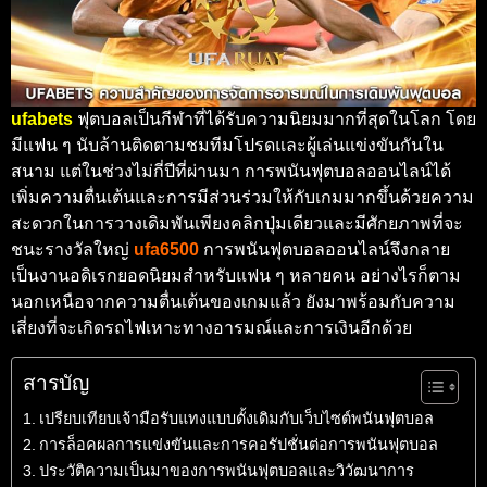
ufabets
ฟุตบอลเป็นกีฬาที่ได้รับความนิยมมากที่สุดในโลก โดย
มีแฟน ๆ นับล้านติดตามชมทีมโปรดและผู้เล่นแข่งขันกันใน
สนาม แต่ในช่วงไม่กี่ปีที่ผ่านมา การพนันฟุตบอลออนไลน์ได้
เพิ่มความตื่นเต้นและการมีส่วนร่วมให้กับเกมมากขึ้น
ด้วยความ
สะดวกในการวางเดิมพันเพียงคลิกปุ่มเดียวและมีศักยภาพที่จะ
ชนะรางวัลใหญ่
ufa6500
การพนันฟุตบอลออนไลน์จึงกลาย
เป็นงานอดิเรกยอดนิยมสำหรับแฟน ๆ หลายคน อย่างไรก็ตาม
นอกเหนือจากความตื่นเต้นของเกมแล้ว ยังมาพร้อมกับความ
เสี่ยงที่จะเกิดรถไฟเหาะทางอารมณ์และการเงินอีกด้วย
สารบัญ
เปรียบเทียบเจ้ามือรับแทงแบบดั้งเดิมกับเว็บไซต์พนันฟุตบอล
การล็อคผลการแข่งขันและการคอรัปชั่นต่อการพนันฟุตบอล
ประวัติความเป็นมาของการพนันฟุตบอลและวิวัฒนาการ