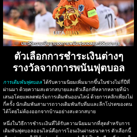
ตัวเลือกการชำระเงินต่างๆ
รางวัลจากการพนันฟุตบอล
การเดิมพันฟุตบอล
ได้รับความนิยมเพิ่มมากขึ้นในช่วงไม่กี่ปีที่
ผ่านมา ด้วยความสะดวกสบายและตัวเลือกที่หลากหลายที่นำ
เสนอโดยแพลตฟอร์มการเดิมพันออนไลน์ ด้วยการคลิกเพียงไม่
กี่ครั้ง นักเดิมพันสามารถวางเดิมพันกับทีมและลีกโปรดของตน
ได้โดยไม่ต้องออกจากบ้านอย่างสะดวกสบาย
หนึ่งในวิธีการชำระเงินที่ได้รับความนิยมมากที่สุดสำหรับการ
เดิมพันฟุตบอลออนไลน์คือการโอนเงินผ่านธนาคาร ตัวเลือกนี้