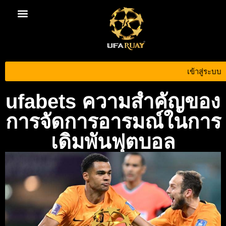
ติดต่อเรา
นโยบายความเป็นส่วนตัว
เข้าสู่ระบบ
ufabets ความสำคัญของ
การจัดการอารมณ์ในการ
เดิมพันฟุตบอล