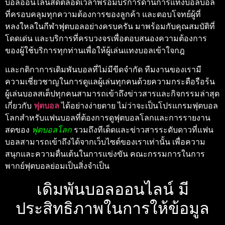
บอลออนไลน์สดตลอดเวลาพร้อมบริการด้านการแทงบอลบอล
ที่ครอบคลุมทุกความต้องการของลูกค้า และตอบโจทย์ผู้ที่
หลงใหลในกีฬาฟุตบอลอย่างครบครัน มาพร้อมกับคุณสมบัติที่
โดดเด่น และบริการที่ครบวงจรเพื่อตอบสนองความต้องการ
ของผู้ใช้บริการทุกท่านเพื่อให้ผู้เล่นแทงบอลเข้าใจกฎ
และกติกาการเดิมพันบอลที่ไม่มีขีดจำกัด ทีมงานของเรามี
ความเชี่ยวชาญในการดูแลผู้เล่นทุกคนด้วยความกระตือรือร้น
ผู้เล่นบอลสเต็ปทุกคนสามารถเข้าถึงข่าวสารและกิจกรรมล่าสุด
เกี่ยวกับ
ฟุตบอล
ได้อย่างง่ายดาย ไม่ว่าจะเป็นโปรแกรมฟุตบอล
โลกสำหรับแฟนบอลที่ต้องการดูฟุตบอลโลกและการรายงาน
สดของ
ฟุตบอลโลก
รวมถึงทีเด็ดและข่าวสารระดับดาวที่แฟน
บอลสามารถเข้าถึงได้จากเว็บไซต์ของเราเท่านั้น เพื่อความ
สนุกและความตื่นเต้นในการแข่งขัน คณะกรรมการในการ
พากย์ฟุตบอลย่อมเป็นสิ่งจำเป็น
เดิมพันบอลออนไลน์ มี
ประสิทธิภาพในการให้ข้อมูล