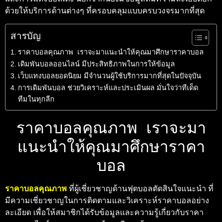
ด้วยให้บริการด้านต่างๆ ที่ครอบคลุมแบบครบวงจรมากที่สุด
สารบัญ
ราคาบอลคุณภาพ เราจะมาแนะนำให้คุณมาศึกษาราคาบอล
เดิมพันบอลออนไลน์ มีประสิทธิภาพในการให้ข้อมูล
เว็บแทงบอลยอดนิยม มีจำนวนผู้ใช้บริการมากที่สุดในปัจจุบัน
การเดิมพันบอล ช่วยวิเคราะห์และประเมินผล มั่นใจว่าทีเด็ด
ทีมในทุกลีก
ราคาบอลคุณภาพ เราจะมา
แนะนำให้คุณมาศึกษาราคา
บอล
ราคาบอลคุณภาพ
ที่ผู้เชี่ยวชาญด้านฟุตบอลตัดสินใจแนะนำ ที่
มีความเชี่ยวชาญในการติดตามและวิเคราะห์ราคาบอลอย่าง
ละเอียด เพื่อให้สมาชิกได้รับข้อมูลและความรู้เกี่ยวกับราคา