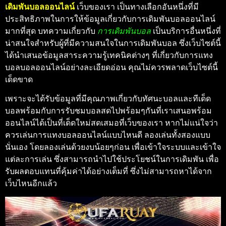
เดิมพันบอลออนไลน์
เว็บของเรา เป็นทางเลือกอันหนึ่งที่มี
ประสิทธิภาพในการให้ข้อมูลเกี่ยวกับการเดิมพันบอลออนไลน์
มากที่สุด บทความเกี่ยวกับ
การเดิมพันบอล
เป็นบริการอื่นหนึ่งที่
น่าสนใจสำหรับผู้ที่มีความสนใจในการเดิมพันบอล ซึ่งเว็บไซต์นี้
ได้นำเสนอข้อมูลสาระความรู้เทคนิคต่างๆ ที่เกี่ยวกับการแทง
บอลบอลออนไลน์อย่างละเอียดอ่อน คุณไม่ควรพลาดเว็บไซต์นี้
เด็ดขาด
เพราะจะได้รับข้อมูลที่มีคุณภาพเกี่ยวกับทัศนะบอลและทีเด็ด
บอลพร้อมกับการรับชมบอลสดไปพร้อมๆกันที่เราเสนอพร้อม
ออนไลน์ได้เป็นที่เด็ดใหม่สดเสมอที่เว็บของเรา หากไม่แน่ใจว่า
ควรเล่นการแทงบอลออนไลน์แบบไหนดี ลองเล่นทั้งสองแบบ
นั่นเอง โดยลองเล่นด้วยงบน้อยๆก่อน เพื่อเข้าใจระบบและเข้าใจ
แต่ละการเล่น ซึ่งสามารถนำไปใช้ประโยชน์ในการเดิมพัน เพื่อ
รับผลตอบแทนที่คุ้มค่าได้อย่างเต็มที่ ซึ่งไม่สามารถหาได้จาก
เว็บไหนอีกแล้ว