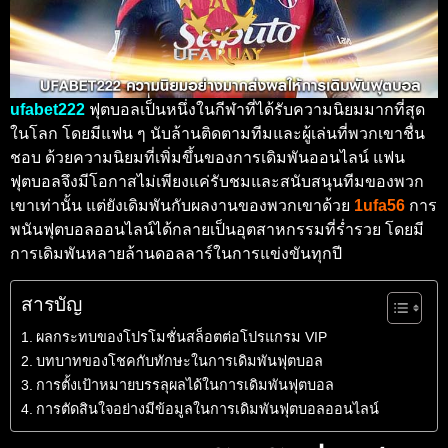
ufabet222
ฟุตบอลเป็นหนึ่งในกีฬาที่ได้รับความนิยมมากที่สุด
ในโลก โดยมีแฟน ๆ นับล้านติดตามทีมและผู้เล่นที่พวกเขาชื่น
ชอบ ด้วยความนิยมที่เพิ่มขึ้นของการเดิมพันออนไลน์ แฟน
ฟุตบอลจึงมีโอกาสไม่เพียงแค่รับชมและสนับสนุนทีมของพวก
เขาเท่านั้น แต่ยังเดิมพันกับผลงานของพวกเขาด้วย
1ufa56
การ
พนันฟุตบอลออนไลน์ได้กลายเป็นอุตสาหกรรมที่ร่ำรวย โดยมี
การเดิมพันหลายล้านดอลลาร์ในการแข่งขันทุกปี
สารบัญ
ผลกระทบของโปรโมชั่นสล็อตต่อโปรแกรม VIP
บทบาทของโชคกับทักษะในการเดิมพันฟุตบอล
การตั้งเป้าหมายบรรลุผลได้ในการเดิมพันฟุตบอล
การตัดสินใจอย่างมีข้อมูลในการเดิมพันฟุตบอลออนไลน์