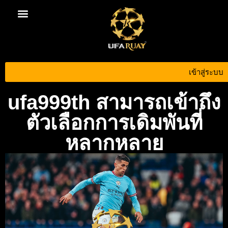
ติดต่อเรา
นโยบายความเป็นส่วนตัว
เข้าสู่ระบบ
ufa999th สามารถเข้าถึง
ตัวเลือกการเดิมพันที่
หลากหลาย