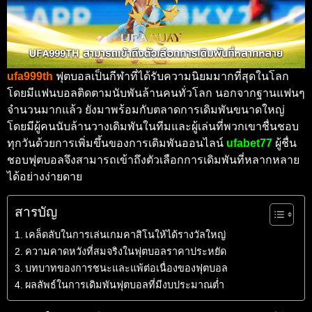
ufa999th
ฟุตบอลเป็นกีฬาที่ได้รับความนิยมมากที่สุดในโลก
โดยมีแฟนบอลติดตามนับพันล้านคนทั่วโลก นอกจากฐานแฟนๆ
จำนวนมากแล้ว ยังมาพร้อมกับตลาดการเดิมพันขนาดใหญ่
โดยมีผู้คนนับล้านวางเดิมพันในทีมและผู้เล่นที่พวกเขาชื่นชอบ
ทุกวันด้วยการเพิ่มขึ้นของการเดิมพันออนไลน์
ufabet77
ผู้ชื่น
ชอบฟุตบอลจึงสามารถเข้าถึงตัวเลือกการเดิมพันที่หลากหลาย
ได้อย่างง่ายดาย
สารบัญ
เคล็ดลับในการเล่นเกมคาสิโนให้ได้รางวัลใหญ่
ความคาดหวังที่สมจริงในฟุตบอลราคาประหยัด
บทบาทของการชนะและแพ้ต่อเนื่องของฟุตบอล
ผลลัพธ์ในการเดิมพันฟุตบอลที่มีงบประมาณต่ำ