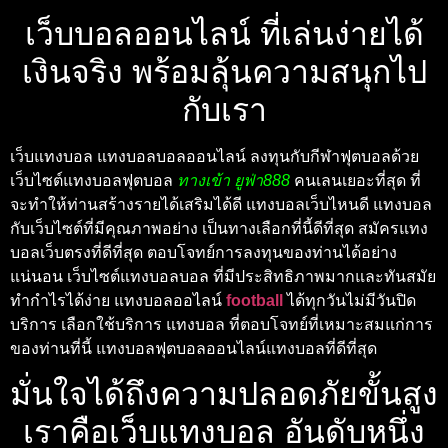
เว็บบอลออนไลน์ ที่เล่นง่ายได้
เงินจริง พร้อมลุ้นความสนุกไป
กับเรา
เว็บแทงบอล แทงบอลบอลออนไลน์ ลงทุนกับกีฬาฟุตบอลด้วย
เว็บไซต์แทงบอลฟุตบอล
ทางเข้า ยูฟ่า888
คนเลนเยอะที่สุด ที่
จะทำให้ท่านสร้างรายได้เสริมได้ดี แทงบอลเว็บไหนดี แทงบอล
กับเว็บไซต์ที่มีคุณภาพอย่าง เป็นทางเลือกที่นี้ดีที่สุด สมัครแทง
บอลเว็บตรงที่ดีที่สุด ตอบโจทย์การลงทุนของท่านได้อย่าง
แน่นอน เว็บไซต์แทงบอลบอล ที่มีประสิทธิภาพมากและทันสมัย
ทำกำไรได้ง่าย แทงบอลออไลน์
football
ได้ทุกวันไม่มีวันปิด
บริการ เลือกใช้บริการ แทงบอล ที่ตอบโจทย์ที่เหมาะสมแก่การ
ของท่านที่นี้ แทงบอลฟุตบอลออนไลน์แทงบอลที่ดีที่สุด
มั่นใจได้ถึงความปลอดภัยขั้นสูง
เราคือเว็บแทงบอล อันดับหนึ่ง