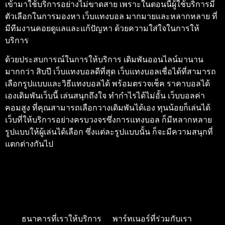
เข้ามาใช้บริการอย่างไม่ขาดสาย เพราะในตอนนี้ผู้ใช้บริการมี
ตัวเลือกในการมองหา เว็บแทงบอล มากมายและหลากหลาย ที่
มีทีมงานคอยดูแลและแก้ปัญหา ด้วยความใส่ใจในการให้
บริการ
ด้วยประสบการณ์ในการให้บริการ เดิมพันออนไลน์มานาน
มากกว่า สิบปี เว็บแทงบอลดีที่สุด เว็บแทงบอลเชื่อได้ที่สามารถ
เลือกรูปแบบและวิธีแทงบอลได้ พร้อมตรวจเช็ค ราคาบอลได้
เองเดิมพันเว็บนี้ เล่นสนุกถึงใจ ทำกำไรได้ไม่อั้น เว็บบอลค่า
คอมสูง ที่คุณสามารถเลือกวางเดิมพันได้เอง ทุนน้อยก็เล่นได้
เว็บที่ให้บริการอย่างครบวงจรซึ่งการแทงบอล ก็มีหลากหลาย
รูปแบบให้ผู้เล่นได้เลือก ซึ่งแต่ละรูปแบบนั้น ก็จะมีความสนุกที่
แตกต่างกันไป
ธนาคารที่เราให้บริการ
พาร์ทเนอร์ที่ร่วมกับเรา