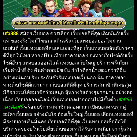
ufa888
สมัครเว็บบอล ควรเลือก เว็บบอลดีที่สุด เดิมพันกับเว็บ
แท้ ของจริง ไม่มีโฆษณาเกินจริง เว็บแทงบอลบอลไม่ผ่าน
เอเย่นต์ เว็บแทงบอลที่คนเล่นเยอะที่สุด เว็บแทงบอลอันดับราคา
ดีที่สุดในไทย หากเปรียบเทียบราคาบอล ของทางเว็บไซต์กับเว็บ
ไซต์อื่นๆ แทงบอลออนไลน์ แทงบอลเว็บใหญ่ บริการพรีเมียม
เริ่มค่าน้ำสี่ ตัง คืนค่าคอมมิชชั่น กำไรดีค่าน้ำเยอะกว่าที่อื่น
อย่างแน่นอน รับประกันชัวร์แทงบอลเว็บนอก นั้น ราคาของ
ทางเว็บไซต์ดีกว่ามาก เว็บบอลที่ดีที่สุด บริการสมาชิกพิเศษสุด
มีกิจกรรมให้สมาชิกร่วมสนุก ลุ้นรางวัลต่างๆมากมาย อย่างต่อ
เนื่อง เว็บบอลออนไลน์ เว็บแทงบอลฝากถอนไม่มีขั้นต่ำ
ufa888
เครดิตฟรี
พร้อมบริการสมาชิกตลอดเวลา เปิดบอลครบทุกคู่
สมัครเว็บบอล อย่างมั่นใจ ต้องเว็บใหญ่เว็บบอล เลือกแทงบอลที่
มีระบบการเงินมั่นคง เว็บบอลที่ดีที่สุด เว็บแทงบอลเชื่อถือได้
บริการครบจบในเว็บเดียวเว็บของเราได้รับความนิยมจากผู้เล่น
หน้าเก่าและใหม่ทางเข้าแทงบอล เว็บแทงบอล เว็บใหญ่มั่นคง