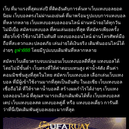
เว็บ ที่มาแรงที่สุดแห่งปี ที่ติดอันดับการค้นหาเว็บแทงบอลยอด
นิยม เว็บบอลตรงไม่ผ่านเอเย่นต์ ที่มาพร้อมรูปแบบการแทงบอล
ที่หลากหลาย เว็บแทงบอลบอลออนไลน์ ผ่านหน้าจอได้ทุกวัน
ไม่มีเบื่อ สมัครแทงบอล ที่คนเล่นเยอะที่สุด ที่สมัครเพียงครั้ง
เดียวก็เข้าใช้งานได้ในทันที แทงบอลออนไลน์ ผ่านโทรศัพท์มือ
ถือที่สะดวกและปลอดภัย เล่นง่ายได้เงินจริง เดิมพันออนไลน์ได้
ง่ายๆ
ยูฟ่า888
โดยมีรูปแบบเดิมพันที่หลากหลาย
สมัครเว็บเดียวครบจบแน่นอนเว็บแทงบอลดีที่สุด แทงบอลได้
โดยไม่มีขั้นต่ำ เว็บตรงที่ให้ค่าตอบแทนสูง ค่าน้ำ4ตัง คืนค่า
คอมมิชชั่นสูงที่สุดในไทย สมัครเว็บแทงบอล เลือกเล่นเว็บแทง
บอล ที่มีผู้เข้าใช้งานมากที่สุดเป็นอันดับ ในเอเชีย เว็บแทงบอล
เชื่อถือได้ ที่ให้ราคาน้ำบอลดี สร้างผลกำไรได้ง่ายๆ เว็บแทง
บอลออนไลน์ ที่คุณสามารถเลือกเดิมพันได้ทั้ง เว็บแทงบอลส
เตป เว็บแทงบอลสด แทงบอลคู่คี่ หรือ แทงบอลเดี่ยว การันตี
ว่าที่นี่เปิดเดิมพันคู่บอลเยอะมากที่สุด