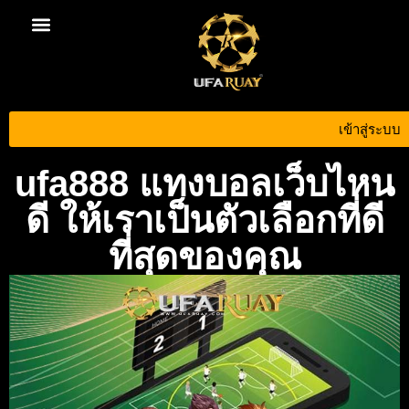
ติดต่อเรา
นโยบายความเป็นส่วนตัว
เข้าสู่ระบบ
ufa888 แทงบอลเว็บไหน
ดี ให้เราเป็นตัวเลือกที่ดี
ที่สุดของคุณ