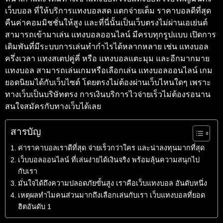
เว็บบอล ที่ให้บริการแทงบอลสด แตกจ่ายเต็ม ราคาบอลดีที่สุด
คืนค่าคอมมิชชั่นให้สูง และที่นี่นั้นเป็นเว็บตรงไม่ผ่านเอเย่นต์
สามารถเข้ามาเล่น แทงบอลออนไลน์ มีครบทุกรูปแบบ เปิดการ
เดิมพันที่มีระบบการเล่นทำกำไรได้หลากหลาย เช่น แทงบอล
ครึ่งเวลา แทงสเตปคู่คี่ หรือ แทงบอลแตะมุม และอีกมากมาย
แทงบอล สามารถเล่นเกมหรือเลือกเล่น แทงบอลออนไลน์ เกม
ยอดนิยมได้กับเว็บไซต์ โดยตรงไม่ต้องผ่านเว็บไหนใดๆ เพราะ
ทางเว็บเป็นบริษัทตรง การเงินบริการไวจ่ายเร็วไม่ต้องรอนาน
สนใจสมัครกับทางเว็บได้เลย
สารบัญ
ค่าราคาบอลเราดีที่สุด จ่ายเร็วกว่าใคร และน่าลงทุนมากที่สุด
เว็บบอลออนไลน์ ที่เล่นง่ายได้เงินจริง พร้อมลุ้นความสนุกไป
กับเรา
มั่นใจได้ถึงความปลอดภัยขั้นสูง เราคือเว็บแทงบอล อันดับหนึ่ง
เหตุผลทำไมคนส่วนมากถึงเลือกเล่นกับเรา เว็บแทงบอลที่ยอด
ฮิตอันดับ 1