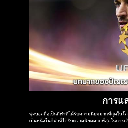
การแล
ฟุตบอลถือเป็นกีฬาที่ได้รับความนิยมมากที่สุดใน
เป็นหนึ่งในกีฬาที่ได้รับความนิยมมากที่สุดในการเด