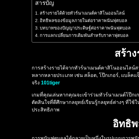
สารบัญ
สร้างรายได้ด้วยทัวร์นาเมนต์คาสิโนออนไลน์
อิทธิพลของข้อมูลภายในต่อราคาพนันฟุตบอล
บทบาทของปัญญาประดิษฐ์ต่อราคาพนันฟุตบอล
การแลกเปลี่ยนการเดิมพันสำหรับราคาฟุตบอล
สร้าง
การสร้างรายได้จากทัวร์นาเมนต์คาสิโนออนไลน์สาม
หลากหลายประเภท เช่น สล็อต, โป๊กเกอร์, แบล็คแจ็ค
จริง
101tiger
เกมที่คุณเล่นหากคุณจะเข้าร่วมทัวร์นาเมนต์โป๊ก
ตัดสินใจที่ดี
ศึกษากลยุทธ์เรียนรู้กลยุทธ์ต่างๆ ที่ใ
ประสิทธิภาพ
อิทธิ
การพนันฟุตบอลได้กลายเป็นหนึ่งในรูปแบบการพน