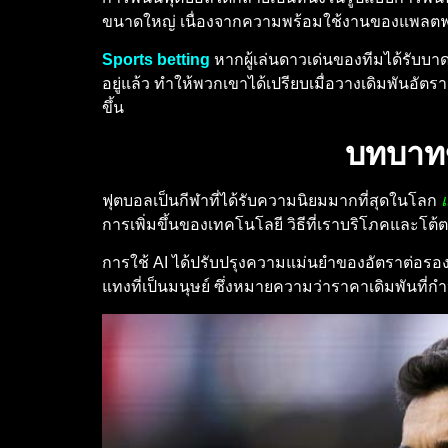
ขนาดใหญ่ เนื่องจากความพร้อมใช้งานของแพลตฟอร
Sports betting
หากผู้เล่นดาวเด่นของทีมได้รับบา
อยู่แล้ว ทำให้พวกเขาได้เปรียบเมื่อวางเดิมพันอั
ขึ้น
บทบาท
ฟุตบอลเป็นกีฬาที่ได้รับความนิยมมากที่สุดในโลก
การเพิ่มขึ้นของเทคโนโลยี วิธีที่เราบริโภคและโต
การใช้ AI ได้ปรับปรุงความแม่นยำของอัตราต่อรองเ
แทงที่เป็นมนุษย์ ซึ่งหมายความว่าราคาเดิมพันที่ก