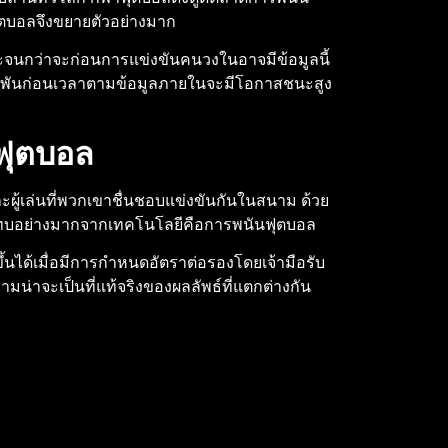
ุตบอลจึงขยายตัวอย่างมาก
รณะจนกว่าจะก่อนการแข่งขันคนวงในอาจมีข้อมูลนี้
งเดิมพันก่อนเวลาตามข้อมูลภายในจะมีโอกาสชนะสูง
ฟุตบอล
้เล่นที่พวกเขาชื่นชอบแข่งขันกันในสนาม ด้วย
กระทบอย่างมากจากเทคโนโลยีคือการพนันฟุตบอล
้นได้เมื่อมีการกำหนดอัตราต่อรองโดยเจ้ามือรับ
มน่าจะเป็นที่แท้จริงของผลลัพธ์ที่แตกต่างกัน