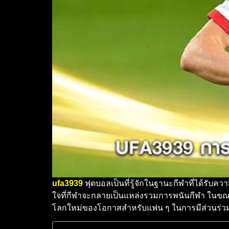
ufa3939
ฟุตบอลเป็นที่รู้จักในฐานะกีฬาที่ได้ร
ใจที่กีฬาจะกลายเป็นแหล่งรวมการพนันกีฬา ในขณ
โลกใหม่ของโอกาสสำหรับแฟน ๆ ในการมีส่วนร่