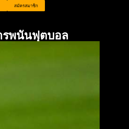
บ
สมัครสมาชิก
ารพนันฟุตบอล