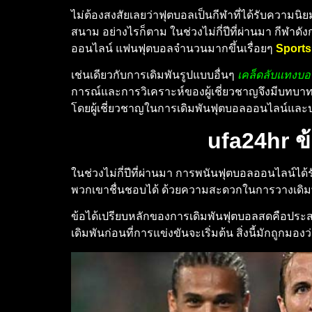
ไม่ต้องสงสัยเลยว่าฟุตบอลเป็นกีฬาที่ได้รับความ
สนาม อย่างไรก็ตาม ในช่วงไม่กี่ปีที่ผ่านมา กี
ออนไลน์ แฟนฟุตบอลจำนวนมากขึ้นเรื่อยๆ
Sports
เช่นเดียวกับการเดิมพันรูปแบบอื่นๆ
เคล็ดลับแทงบอ
การณ์และการวิเคราะห์ของผู้เชี่ยวชาญจึงมีบทบา
โดยผู้เชี่ยวชาญในการเดิมพันฟุตบอลออนไลน์และประ
ufa24hr ข
ในช่วงไม่กี่ปีที่ผ่านมา การพนันฟุตบอลออนไลน์ได้
พวกเขาชื่นชอบได้ ด้วยความสะดวกในการวางเดิมพั
ข้อได้เปรียบหลักของการเดิมพันฟุตบอลสดคือประสบก
เดิมพันก่อนที่การแข่งขันจะเริ่มต้น สิ่งนี้มักถูก