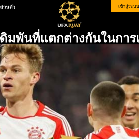
เข้าสู่ระบ
่วนตัว
ดิมพันที่แตกต่างกันในการ