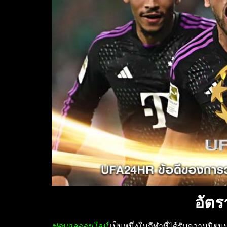
อัตร
ฟุตบอลออนไลน์
เป็นหนึ่งในกีฬาที่ได้รับความนิย