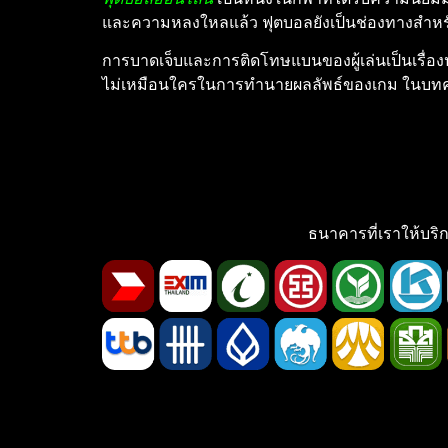
และความหลงใหลแล้ว ฟุตบอลยังเป็นช่องทางสำหรับก
การบาดเจ็บและการติดโทษแบนของผู้เล่นเป็นเรื่อ
ไม่เหมือนใครในการทำนายผลลัพธ์ของเกม ในบทคว
ธนาคารที่เราให้บริ