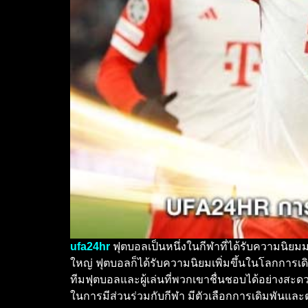
ufa24hr
ฟุตบอลเป็นหนึ่งในกีฬาที่ได้รับความนิย
ใหญ่ ฟุตบอลก็ได้รับความนิยมเพิ่มขึ้นในโลกการ
ทีมฟุตบอลและผู้เล่นที่พวกเขาชื่นชอบได้อย่างสะด
ในการมีส่วนร่วมกับกีฬา มีตัวเลือกการเดิมพันแ