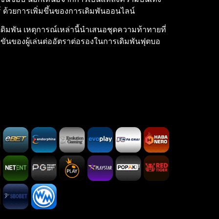
 ด้วยการเพิ่มขึ้นของการเดิมพันออนไลน์
ิมพัน เหตุการณ์เหล่านี้นำเสนอชุดความท้าทายที่
ของผู้เล่นต่ออัตราต่อรองในการเดิมพันฟุตบอ