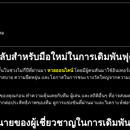
สด
ดลับสำหรับมือใหม่ในการเดิมพันฟ
ในช่วงไม่กี่ปีที่ผ่านมา
หวยออนไลน์
โดยมีผู้คนหันมาใช้อินเทอร์เ
ะดวกสบาย ความยืดหยุ่น และโอกาสในการชนะรางวัลใหญ่จากควา
ลของคุณก่อน ทำความคุ้นเคยกับทีม ผู้เล่น และสถิติอื่นๆ ที่อาจส
กต่อประสิทธิภาพของทีม ดูการแข่งขันที่ผ่านมาและวิเคราะห์ฟอร์มข
ายของผู้เชี่ยวชาญในการเดิมพั