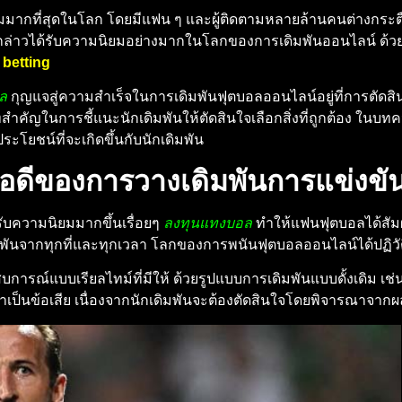
นิยมมากที่สุดในโลก โดยมีแฟน ๆ และผู้ติดตามหลายล้านคนต่างกระต
ฬาดังกล่าวได้รับความนิยมอย่างมากในโลกของการเดิมพันออนไลน์ 
 betting
ล
กุญแจสู่ความสำเร็จในการเดิมพันฟุตบอลออนไลน์อยู่ที่การตัดสินใ
ทสำคัญในการชี้แนะนักเดิมพันให้ตัดสินใจเลือกสิ่งที่ถูกต้อง 
โยชน์ที่จะเกิดขึ้นกับนักเดิมพัน
้อดีของการวางเดิมพันการแข่งข
รับความนิยมมากขึ้นเรื่อยๆ
ลงทุนแทงบอล
ทำให้แฟนฟุตบอลได้สัมผั
นจากทุกที่และทุกเวลา โลกของการพนันฟุตบอลออนไลน์ได้ปฏิวัติ
ารณ์แบบเรียลไทม์ที่มีให้ ด้วยรูปแบบการเดิมพันแบบดั้งเดิม เช่
มองว่าเป็นข้อเสีย เนื่องจากนักเดิมพันจะต้องตัดสินใจโดยพิจารณาจา