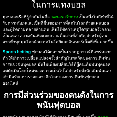
ในการแทงบอล
ฟุตบอลหรือที่รู้จักกันในชื่อ
ฟุตบอลเว็บตรง
เป็นหนึ่งในกีฬาที่ได้
รับความนิยมและเป็นที่ชื่นชอบมากที่สุดในโลกด้วยแฟนบอล
และผู้ติดตามหลายล้านคน เห็นได้ชัดว่าเหตุใดฟุตบอลจึงกลาย
เป็นแหล่งความบันเทิงและความตื่นเต้นที่สำคัญสำหรับผู้คน
จากทั่วทุกมุมโลกด้วยเทคโนโลยีและอินเทอร์เน็ตที่เพิ่มมากขึ้น
Sports betting
ฟุตบอลได้กลายเป็นปรากฏการณ์ที่แพร่หลาย
ทำให้เกิดการเปลี่ยนแปลงครั้งสำคัญในพลวัตของการเดิมพัน
การแข่งขันฟุตบอล มันไม่เพียงเปลี่ยนวิธีที่ผู้คนเดิมพันฟุตบอล
แต่ยังเปิดโลกใหม่ของความเป็นไปได้สำหรับทั้งนักเดิมพันและ
เจ้ามือรับแทงเราจะเจาะลึกโลกของการเดิมพันฟุตบอล
ออนไลน์
การมีส่วนร่วมของคนดังในการ
พนันฟุตบอล