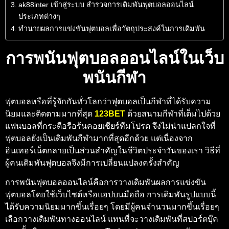
ak88inter เข้าสู่ระบบ สำรวจการเดิมพันฟุตบอลออนไลน์
ประเภทต่างๆ
ทำนายผลการแข่งขันฟุตบอลเพื่อวัตถุประสงค์ในการเดิมพัน
การพนันฟุตบอลออนไลน์ในเว็บ
พนันกีฬา
ฟุตบอลหรือที่รู้จักกันทั่วโลกว่าฟุตบอลเป็นกีฬาที่ได้รับความ
นิยมและติดตามมากที่สุด
123BET
ด้วยสนามกีฬาที่เต็มไปด้วย
แฟนบอลที่กระตือรือร้นคอยเชียร์ทีมโปรด จึงไม่น่าแปลกใจที่
ฟุตบอลยังเป็นเดิมพันกีฬามากที่สุดอีกด้วย แต่เนื่องจาก
อินเทอร์เน็ตกลายเป็นส่วนสำคัญในชีวิตประจำวันของเรา วิธีที่
ผู้คนเดิมพันฟุตบอลจึงมีการเปลี่ยนแปลงครั้งสำคัญ
การพนันฟุตบอลออนไลน์คือการวางเดิมพันผลการแข่งขัน
ฟุตบอลโดยใช้เว็บไซต์หรือแอปบนมือถือ การเดิมพันรูปแบบนี้
ได้รับความนิยมมากขึ้นเรื่อยๆ โดยมีผู้คนจำนวนมากขึ้นเรื่อยๆ
เลือกวางเดิมพันทางออนไลน์ แทนที่จะวางเดิมพันที่สปอร์ตบุ๊ค