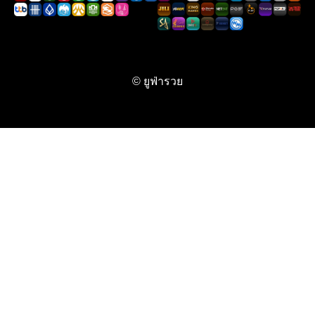
© ยูฟ่ารวย