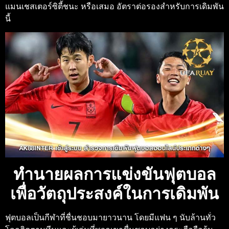
แมนเชสเตอร์ซิตี้ชนะ หรือเสมอ อัตราต่อรองสำหรับการเดิมพัน
นี้
ทำนายผลการแข่งขันฟุตบอล
เพื่อวัตถุประสงค์ในการเดิมพัน
ฟุตบอลเป็นกีฬาที่ชื่นชอบมายาวนาน โดยมีแฟน ๆ นับล้านทั่ว