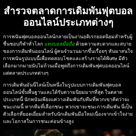
สำรวจตลาดการเดิมพันฟุตบอล
ออนไลน์ประเภทต่างๆ
การพนันฟุตบอลออนไลน์กลายเป็นงานอดิเรกยอดนิยมสำหรับผู้
ชื่นชอบกีฬาทั่วโลก
แทงบอลมือถือ
ด้วยความสะดวกและสบาย
ของการเดิมพันออนไลน์ ผู้คนจำนวนมากขึ้นเรื่อยๆ หันมาสนใจ
การพนันรูปแบบนี้เพื่อทดสอบโชคและสร้างรายได้พิเศษ มีตัว
เลือกมากมายนับไม่ถ้วนเมื่อพูดถึงการเดิมพันฟุตบอลออนไลน์
แต่ตลาดประเภทต่างๆ
การเดิมพันมันนี่ไลน์เป็นหนึ่งในรูปแบบการเดิมพันฟุตบอล
ออนไลน์ขั้นพื้นฐานและได้รับความนิยมมากที่สุด ในตลาด
ประเภทนี้ นักพนันเพียงแค่วางเดิมพันกับทีมที่พวกเขาคิดว่าจะ
ชนะเกมนี้ หากทีมที่เลือกชนะ พวกเขาจะชนะการเดิมพัน นี่เป็น
ตัวเลือกที่ยอดเยี่ยมสำหรับนักเดิมพันมือใหม่เนื่องจากเข้าใจง่าย
และโอกาสในการชนะค่อนข้างสูง