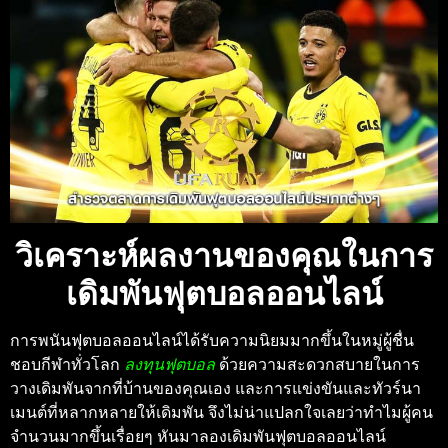
วิเคราะห์ผลงานของคุณในการ
เดิมพันฟุตบอลออนไลน์
การพนันฟุตบอลออนไลน์ได้รับความนิยมมากขึ้นในหมู่ผู้ชื่น
ชอบกีฬาทั่วโลก
ลงทุนฟุตบอล
ด้วยความสะดวกสบายในการ
วางเดิมพันจากที่บ้านของคุณเอง และการแข่งขันและทัวร์นา
เมนต์ที่หลากหลายให้เดิมพัน จึงไม่น่าแปลกใจเลยว่าทำไมผู้คน
จำนวนมากขึ้นเรื่อยๆ หันมาลองเดิมพันฟุตบอลออนไลน์