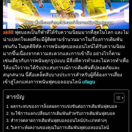
ak88
ฟุตบอลเป็นกีฬาที่ได้รับความนิยมมากที่สุดในโลก และไม่
น่าแปลกใจเลยที่จะมีผู้ติดตามจำนวนมากในเรื่องการเดิมพัน
เช่นกัน ในยุคดิจิทัล การพนันฟุตบอลออนไลน์ได้รับความนิยม
มากขึ้นเนื่องจากความสะดวกและการเข้าถึง อย่างไรก็ตาม
เช่นเดียวกับการพนันทุกรูปแบบ มีสิ่งที่ควรทำและไม่ควรทำเพื่อ
ให้แน่ใจว่าจะได้รับประสบการณ์การเดิมพันที่ปลอดภัยและ
สนุกสนาน นี่คือเคล็ดลับบางประการสำหรับผู้ที่ต้องการเสี่ยง
เข้าสู่โลกแห่งการพนันฟุตบอลออนไลน์
ufagu
สารบัญ
ผลกระทบของการล็อคผลการแข่งขันต่อการเดิมพันฟุตบอล
จะใช้การแลกเปลี่ยนการเดิมพันสำหรับการเดิมพันฟุตบอล
สำรวจตลาดการเดิมพันฟุตบอลออนไลน์ประเภทต่างๆ
วิเคราะห์ผลงานของคุณในการเดิมพันฟุตบอลออนไลน์