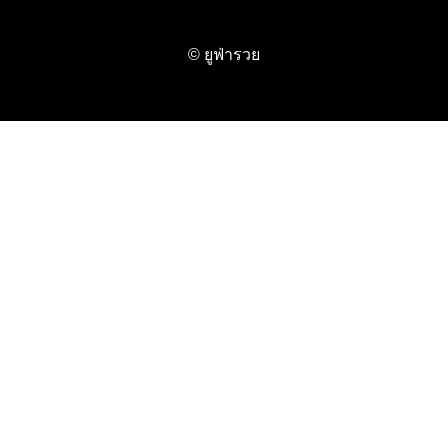
© ยูฟ่ารวย