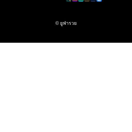
© ยูฟ่ารวย