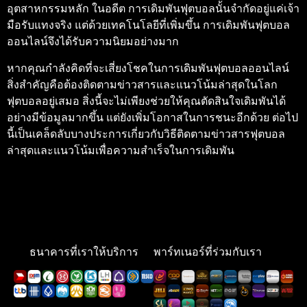
อุตสาหกรรมหลัก ในอดีต การเดิมพันฟุตบอลนั้นจำกัดอยู่แค่เจ้า
มือรับแทงจริง แต่ด้วยเทคโนโลยีที่เพิ่มขึ้น การเดิมพันฟุตบอล
ออนไลน์จึงได้รับความนิยมอย่างมาก
หากคุณกำลังคิดที่จะเสี่ยงโชคในการเดิมพันฟุตบอลออนไลน์
สิ่งสำคัญคือต้องติดตามข่าวสารและแนวโน้มล่าสุดในโลก
ฟุตบอลอยู่เสมอ สิ่งนี้จะไม่เพียงช่วยให้คุณตัดสินใจเดิมพันได้
อย่างมีข้อมูลมากขึ้น แต่ยังเพิ่มโอกาสในการชนะอีกด้วย ต่อไป
นี้เป็นเคล็ดลับบางประการเกี่ยวกับวิธีติดตามข่าวสารฟุตบอล
ล่าสุดและแนวโน้มเพื่อความสำเร็จในการเดิมพัน
ธนาคารที่เราให้บริการ
พาร์ทเนอร์ที่ร่วมกับเรา