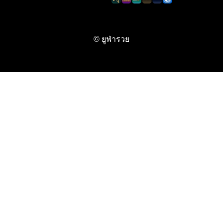
© ยูฟ่ารวย