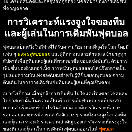
ไม่ได้รับทัศนคติและกลยุทธ์ที่ถูกต้อง นี่คือที่มาของการเดิมพัน
ที่ชาญฉลาด
การวิเคราะห์แรงจูงใจของทีม
และผู้เล่นในการเดิมพันฟุตบอล
ฟุตบอลเป็นหนึ่งในกีฬาที่ได้รับความนิยมมากที่สุดในโลก โดยมี
แฟน ๆ
ลงทุนฟุตบอลสด
และผู้ติดตามหลายล้านคนเข้ามาดูทุก
สัปดาห์เพื่อดูทีมและผู้เล่นที่พวกเขาชื่นชอบแข่งขันกัน ด้วยการ
เพิ่มขึ้นของอินเทอร์เน็ต การพนันฟุตบอลออนไลน์จึงกลายเป็น
รูปแบบความบันเทิงยอดนิยมสำหรับผู้ที่ชื่นชอบฟุตบอล ความ
ตื่นเต้นในการวางเดิมพันกับทีมและผู้เล่นที่คุณชื่นชอบ
อย่างไรก็ตาม เมื่อพูดถึงการเดิมพัน ไม่ใช่แค่เรื่องของโชคและ
โอกาสเท่านั้น ในความเป็นจริง การเดิมพันฟุตบอลที่ประสบ
ความสำเร็จและทำกำไรนั้นจำเป็นต้องมีการวิเคราะห์อย่าง
รอบคอบและการพิจารณาปัจจัยต่าง ๆ รวมถึงแรงจูงใจของทีม
และผู้เล่น เราจะสำรวจความสำคัญของการวิเคราะห์แรงจูงใจ
ของทีมและผู้เล่นในการเดิมพันฟุตบอลออนไลน์
ฟุตบอล