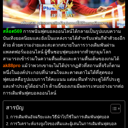
สล็อต569
การพนันฟุตบอลออนไลน์ได้กลายเป็นรูปแบบความ
บันเทิงยอดนิยมและยังเป็นแหล่งรายได้สำหรับแฟนกีฬาตัวยงอีก
ด้วย ด้วยความง่ายและสะดวกสบายในการวางเดิมพันผ่าน
แพลตฟอร์มออนไลน์ ผู้ชื่นชอบฟุตบอลจากทั่วทุกมุมโลก
สามารถเข้าร่วมในความตื่นเต้นและความตื่นเต้นของเกมได้
ak88pro
แม้ว่าพวกเขาจะไม่ได้ปรากฏตัวที่สถานที่จริงก็ตาม
หนึ่งในองค์ประกอบที่น่าสนใจและคาดเดาไม่ได้ที่สุดของ
ฟุตบอลคือรูปแบบการให้คะแนน แต่ละทีมทำประตูได้กี่ประตู
และทำประตูได้อย่างไร ด้านนี้ของเกมมีผลกระทบอย่างมากต่อ
การเดิมพันฟุตบอลออนไลน์
สารบัญ
การเดิมพันอัจฉริยะและวิธีนำไปใช้ในการเดิมพันฟุตบอล
การวิเคราะห์แรงจูงใจของทีมและผู้เล่นในการเดิมพันฟุตบอล