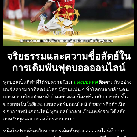
จริยธรรมและความซื่อสัตย์ใน
การเดิมพันฟุตบอลออนไลน์
ฟุตบอลเป็นกีฬาที่ได้รับความนิยม
แทงบอลสด
ติดตามกันอย่าง
แพร่หลายมากที่สุดในโลก มีฐานแฟน ๆ ทั่วโลกหลายล้านคน
และความนิยมยังคงเติบโตอย่างต่อเนื่องพร้อมกับการเพิ่มขึ้น
ของเทคโนโลยีและแพลตฟอร์มออนไลน์ ด้วยการถือกำเนิด
ของการพนันออนไลน์ ฟุตบอลยังกลายเป็นแหล่งรายได้หลัก
สำหรับบุคคลและองค์กรจำนวนมา
หนึ่งในประเด็นหลักของการเดิมพันฟุตบอลออนไลน์คือการ