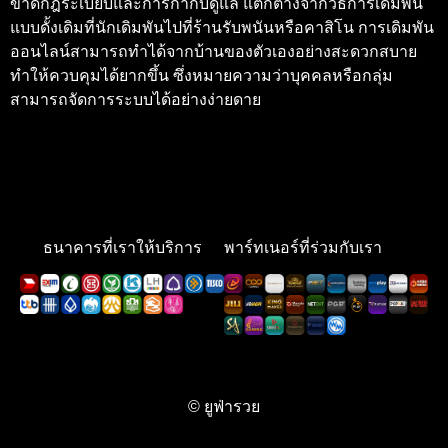
ขาดกฎระเบียบและการกำกับดูแล แตกต่างจากวิธีการเดิมพัน
แบบดั้งเดิมที่นักเดิมพันไปที่ร้านรับพนันหรือคาสิโน การเดิมพัน
ออนไลน์สามารถทำได้จากบ้านของตัวเองอย่างสะดวกสบาย
ทำให้ควบคุมได้ยากขึ้น ซึ่งหมายความว่าบุคคลหรือกลุ่ม
สามารถจัดการระบบได้อย่างง่ายดาย
ธนาคารที่เราให้บริการ
พาร์ทเนอร์ที่ร่วมกับเรา
© ยูฟ่ารวย