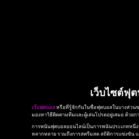
เว็บไซต์ฟ
เว็บฟุตบอล
หรือที่รู้จักกันในชื่อฟุตบอลในบางส่
มองหาวิธีติดตามทีมและผู้เล่นโปรดอยู่เสมอ ด้วย
การพนันฟุตบอลออนไลน์เป็นการพนันประเภทหนึ่งที่
หลากหลาย รวมถึงการสตรีมสด สถิติการแข่งขัน แล