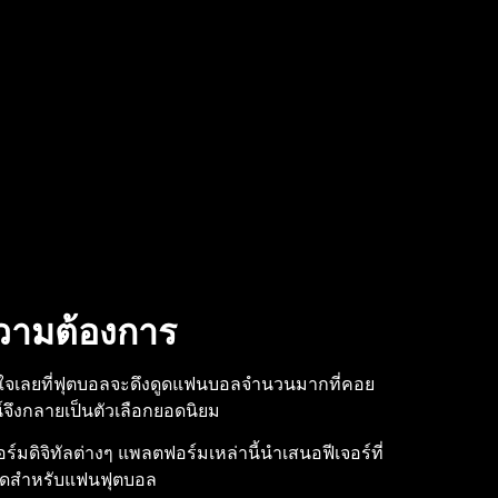
วามต้องการ
ปลกใจเลยที่ฟุตบอลจะดึงดูดแฟนบอลจำนวนมากที่คอย
์จึงกลายเป็นตัวเลือกยอดนิยม
ดิจิทัลต่างๆ แพลตฟอร์มเหล่านี้นำเสนอฟีเจอร์ที่
สุดสำหรับแฟนฟุตบอล