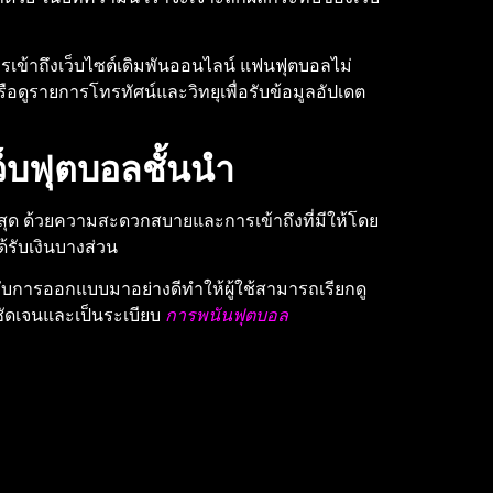
้าถึงเว็บไซต์เดิมพันออนไลน์ แฟนฟุตบอลไม่
หรือดูรายการโทรทัศน์และวิทยุเพื่อรับข้อมูลอัปเดต
ว็บฟุตบอลชั้นนำ
ี่สุด ด้วยความสะดวกสบายและการเข้าถึงที่มีให้โดย
้รับเงินบางส่วน
้รับการออกแบบมาอย่างดีทำให้ผู้ใช้สามารถเรียกดู
่ชัดเจนและเป็นระเบียบ
การพนันฟุตบอล