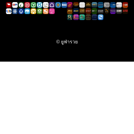
© ยูฟ่ารวย