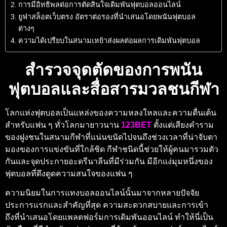
การมีอิทธิพลต่อการตัดสินใจเดิมพันฟุตบอลออนไลน์
ยูฟ่าสล็อตเว็บตรง อัตราต่อรองที่นำเสนอโดยพนันฟุตบอล
ต่างๆ
ความได้เปรียบในสนามเหย้าส่งผลต่อผลการเดิมพันฟุตบอล
สำรวจจุดตัดของการพนัน
ฟุตบอลและสื่อสารมวลชนกีฬา
โลกแห่งฟุตบอลเป็นแหล่งของความหลงใหลและความตื่นเต้น
สำหรับแฟน ๆ ทั่วโลกมายาวนาน
123BET
ตั้งแต่เสียงคำราม
ของฝูงชนในสนามกีฬาที่แน่นขนัดไปจนถึงช่วงเวลาที่น่าจับตา
มองของการแข่งขันที่ใกล้ชิด กีฬาชนิดนี้ช่วยให้ผู้คนมารวมตัว
กันและจุดประกายอะดรีนาลีนที่มีร่วมกัน
มีอีกแง่มุมหนึ่งของ
ฟุตบอลที่ดึงดูดความสนใจของแฟน ๆ
ความนิยมในการแทงบอลออนไลน์นั้นมาจากหลายปัจจัย
ประการแรกและสำคัญที่สุด ความสะดวกสบายและการเข้า
ถึงที่นำเสนอโดยแพลตฟอร์มการเดิมพันออนไลน์ ทำให้นี่เป็น