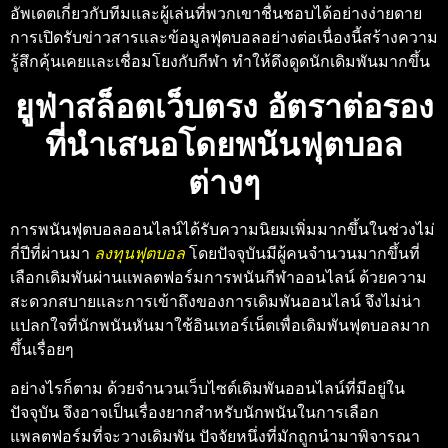
อัพเดตเกี่ยวกับทีมและผู้เล่นที่พวกเขาชื่นชอบได้อย่างง่ายดาย
การเปิดรับข่าวสารและข้อมูลฟุตบอลอย่างต่อเนื่องนี้สร้างความ
รู้สึกคุ้นเคยและเชื่อมโยงกับกีฬา ทำให้ดึงดูดนักเดิมพันมากขึ้น
ยูฟ่าสล็อตเว็บตรง
อัตราต่อรอง
ที่นำเสนอโดยพนันฟุตบอล
ต่างๆ
การพนันฟุตบอลออนไลน์ได้รับความนิยมเพิ่มมากขึ้นในช่วงไม่
กี่ปีที่ผ่านมา
ลงทุนฟุตบอล
โดยปัจจุบันมีผู้คนจำนวนมากขึ้นที่
เลือกเดิมพันผ่านแพลตฟอร์มการพนันกีฬาออนไลน์ ด้วยความ
สะดวกสบายและการเข้าถึงของการเดิมพันออนไลน์ จึงไม่น่า
แปลกใจที่นักพนันหันมาใช้อินเทอร์เน็ตเพื่อเดิมพันฟุตบอลมาก
ขึ้นเรื่อยๆ
อย่างไรก็ตาม ด้วยจำนวนเว็บไซต์เดิมพันออนไลน์ที่มีอยู่ใน
ปัจจุบัน จึงอาจเป็นเรื่องยากสำหรับนักพนันในการเลือก
แพลตฟอร์มที่จะวางเดิมพัน ปัจจัยหนึ่งที่มักถูกนำมาพิจารณา