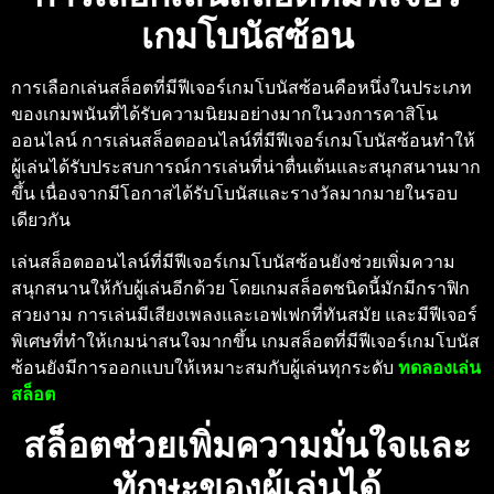
เกมโบนัสซ้อน
การเลือกเล่นสล็อตที่มีฟีเจอร์เกมโบนัสซ้อนคือหนึ่งในประเภท
ของเกมพนันที่ได้รับความนิยมอย่างมากในวงการคาสิโน
ออนไลน์ การเล่นสล็อตออนไลน์ที่มีฟีเจอร์เกมโบนัสซ้อนทำให้
ผู้เล่นได้รับประสบการณ์การเล่นที่น่าตื่นเต้นและสนุกสนานมาก
ขึ้น เนื่องจากมีโอกาสได้รับโบนัสและรางวัลมากมายในรอบ
เดียวกัน
เล่นสล็อตออนไลน์ที่มีฟีเจอร์เกมโบนัสซ้อนยังช่วยเพิ่มความ
สนุกสนานให้กับผู้เล่นอีกด้วย โดยเกมสล็อตชนิดนี้มักมีกราฟิก
สวยงาม การเล่นมีเสียงเพลงและเอฟเฟกที่ทันสมัย และมีฟีเจอร์
พิเศษที่ทำให้เกมน่าสนใจมากขึ้น เกมสล็อตที่มีฟีเจอร์เกมโบนัส
ซ้อนยังมีการออกแบบให้เหมาะสมกับผู้เล่นทุกระดับ
ทดลองเล่น
สล็อต
สล็อตช่วยเพิ่มความมั่นใจและ
ทักษะของผู้เล่นได้