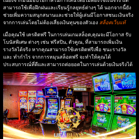
เนื่องจากมันมอบโอกาสในการเล่นโดยไม่ต้องใช้เงินจริง แต่
สามารถใช้เพื่อฝึกฝนและเรียนรู้กลยุทธ์ต่างๆ ได้ นอกจากนี้ยัง
ช่วยเพิ่มความสนุกสนานและช่วยให้ผู้เล่นมีโอกาสชนะเงินจริง
จากการเล่นโดยไม่ต้องเสี่ยงเงินทุนของตัวเอง
สล็อตเว็บแท้
เมื่อคุณใช้ เครดิตฟรี ในการเล่นเกมสล็อต,คุณจะมีโอกาส รับ
โบนัสพิเศษ ต่างๆ เช่น ฟรีสปิน, ตัวคูณ, ที่สามารถเพิ่มเงิน
รางวัลได้จริง หากคุณสามารถใช้เครดิตฟรีเพื่อ ชนะรางวัล
และ ทำกำไร จากการหมุนสล็อตฟรี จะทำให้คุณได้
ประสบการณ์ที่ดีและสามารถต่อยอดในการเล่นด้วยเงินจริงได้