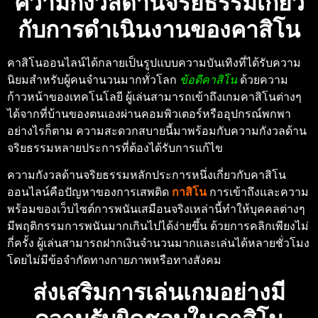
ความกังวลด้านจริยธรรมเกี่ยว
กับการดำเนินงานของคาสิโน
คาสิโนออนไลน์ได้กลายเป็นรูปแบบความบันเทิงที่ได้รับความ
นิยมสำหรับผู้คนจำนวนมากทั่วโลก
ข้อดีคาสิโน
ด้วยความ
ก้าวหน้าของเทคโนโลยี ผู้เล่นสามารถเข้าถึงเกมคาสิโนต่างๆ
ได้จากที่บ้านของตนเองผ่านคอมพิวเตอร์หรืออุปกรณ์พกพา
อย่างไรก็ตาม ความสะดวกสบายนี้มาพร้อมกับความกังวลด้าน
จริยธรรมหลายประการที่ต้องได้รับการแก้ไข
ความกังวลด้านจริยธรรมหลักประการหนึ่งเกี่ยวกับคาสิโน
ออนไลน์คือปัญหาของการเสพติด
กาสิโน
การเข้าถึงและความ
พร้อมของเว็บไซต์การพนันเสมือนจริงเหล่านี้ทำให้บุคคลต่างๆ
มีพฤติกรรมการพนันมากเกินไปได้ง่ายขึ้น ด้วยการคลิกเพียงไม่
กี่ครั้ง ผู้เล่นสามารถฝากเงินจำนวนมากและเล่นได้หลายชั่วโมง
โดยไม่มีข้อจำกัดทางกายภาพหรือทางสังคม
ส่งเสริมการเล่นเกมอย่างมี