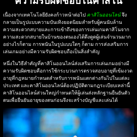
ความรับผิดชอบในคาสิโน
เนื่องจากเทคโนโลยียังคงก้าวหน้าต่อไป
คาสิโนออนไลน์
จึง
กลายเป็นรูปแบบความบันเทิงยอดนิยมสำหรับผู้คนนับล้าน
ความสะดวกสบายและการเข้าถึงของการเล่นเกมคาสิโนจาก
ความสะดวกสบายในบ้านของตนเองได้ดึงดูดผู้เล่นจำนวนมาก
อย่างไรก็ตาม การพนันในรูปแบบใดๆ ก็ตาม การส่งเสริมการ
เล่นเกมอย่างมีความรับผิดชอบถือเป็นสิ่งสำคัญ
หนึ่งในวิธีสำคัญที่คาสิโนออนไลน์ส่งเสริมการเล่นเกมอย่างมี
ความรับผิดชอบคือการใช้กระบวนการตรวจสอบอายุที่เข้มงวด
อายุที่กฎหมายกำหนดสำหรับการพนันแตกต่างกันไปในแต่ละ
ประเทศ และคาสิโนออนไลน์ต้องปฏิบัติตามกฎระเบียบเหล่านี้
คาสิโนออนไลน์ส่วนใหญ่กำหนดให้ผู้เล่นส่งหลักฐานยืนยันตัว
ตนเพื่อยืนยันอายุของตนก่อนจึงจะสร้างบัญชีและเล่นได้