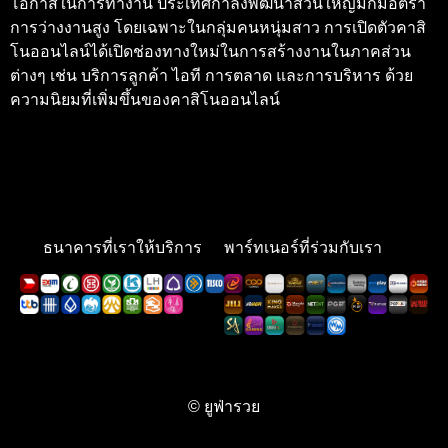
โอกาสในการทำงาน ประเทศกำลังพัฒนาส่วนใหญ่มักมีอัตรา
การว่างงานสูง โดยเฉพาะในกลุ่มคนหนุ่มสาว การเปิดตัวคาสิ
โนออนไลน์ได้เปิดช่องทางใหม่ในการสร้างงานในภาคส่วน
ต่างๆ เช่น บริการลูกค้า ไอที การตลาด และการบริหาร ด้วย
ความนิยมที่เพิ่มขึ้นของคาสิโนออนไลน์
ธนาคารที่เราให้บริการ
พาร์ทเนอร์ที่ร่วมกับเรา
© ยูฟ่ารวย