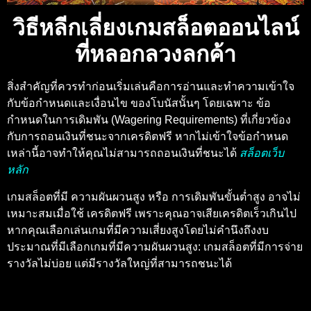
วิธีหลีกเลี่ยงเกมสล็อตออนไลน์
ที่หลอกลวงลกค้า
สิ่งสำคัญที่ควรทำก่อนเริ่มเล่นคือการอ่านและทำความเข้าใจ
กับข้อกำหนดและเงื่อนไข ของโบนัสนั้นๆ โดยเฉพาะ ข้อ
กำหนดในการเดิมพัน (Wagering Requirements) ที่เกี่ยวข้อง
กับการถอนเงินที่ชนะจากเครดิตฟรี หากไม่เข้าใจข้อกำหนด
เหล่านี้อาจทำให้คุณไม่สามารถถอนเงินที่ชนะได้
สล็อตเว็บ
หลัก
เกมสล็อตที่มี ความผันผวนสูง หรือ การเดิมพันขั้นต่ำสูง อาจไม่
เหมาะสมเมื่อใช้ เครดิตฟรี เพราะคุณอาจเสียเครดิตเร็วเกินไป
หากคุณเลือกเล่นเกมที่มีความเสี่ยงสูงโดยไม่คำนึงถึงงบ
ประมาณที่มี
เลือกเกมที่มีความผันผวนสูง: เกมสล็อตที่มีการจ่าย
รางวัลไม่บ่อย แต่มีรางวัลใหญ่ที่สามารถชนะได้