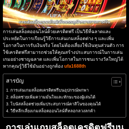
การเล่นสล็อตออนไลน์ด้วยเครดิตฟรี เป็นวิธีที่ฉลาดและ
ประหยัดในการเรียนรู้วิธีการเล่นเกมสล็อตต่าง ๆ และเพิ่ม
โอกาสในการรับเงินจริง โดยไม่ต้องเสี่ยงใช้เงินทุนส่วนตัว การ
ใช้เครดิตฟรีสามารถช่วยให้คุณสร้างประสบการณ์ในการเล่น
เกมอย่างชาญฉลาด และเพิ่มโอกาสในการชนะรางวัลใหญ่ได้
หากคุณรู้วิธีใช้มันอย่างถูกต้อง
ufa1688th
สารบัญ
การเล่นเกมสล็อตเครดิตฟรีบนอุปกรณ์พกพา
สล็อตช่วยเพิ่มความมั่นใจและทักษะของผู้เล่นได้
โบนัสสล็อตช่วยเพิ่มประสบการณ์คาสิโนของคุณได้
วิธีหลีกเลี่ยงเกมสล็อตออนไลน์ที่หลอกลวงลกค้า
การเล่นเกมสล็อตเครดิตฟรีบน