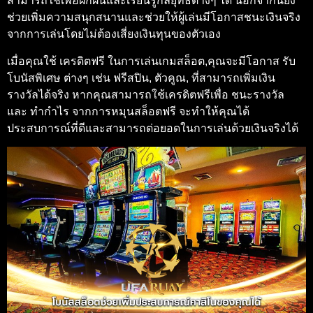
สามารถใช้เพื่อฝึกฝนและเรียนรู้กลยุทธ์ต่างๆ ได้ นอกจากนี้ยัง
ช่วยเพิ่มความสนุกสนานและช่วยให้ผู้เล่นมีโอกาสชนะเงินจริง
จากการเล่นโดยไม่ต้องเสี่ยงเงินทุนของตัวเอง
เมื่อคุณใช้ เครดิตฟรี ในการเล่นเกมสล็อต,คุณจะมีโอกาส รับ
โบนัสพิเศษ ต่างๆ เช่น ฟรีสปิน, ตัวคูณ, ที่สามารถเพิ่มเงิน
รางวัลได้จริง หากคุณสามารถใช้เครดิตฟรีเพื่อ ชนะรางวัล
และ ทำกำไร จากการหมุนสล็อตฟรี จะทำให้คุณได้
ประสบการณ์ที่ดีและสามารถต่อยอดในการเล่นด้วยเงินจริงได้